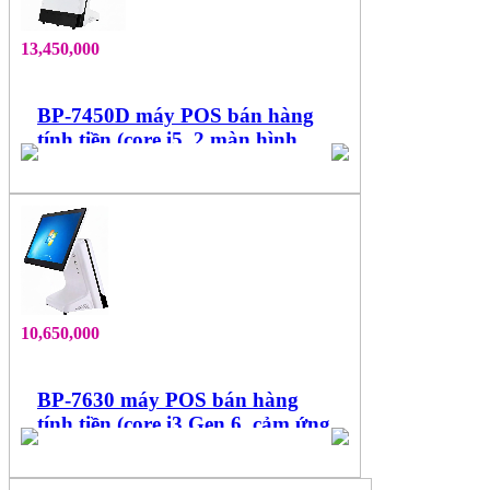
13,450,000
BP-7450D máy POS bán hàng
tính tiền (core i5, 2 màn hình
15.6'', cảm ứng đa điểm)
10,650,000
BP-7630 máy POS bán hàng
tính tiền (core i3 Gen 6, cảm ứng
15.6'' đa điểm)