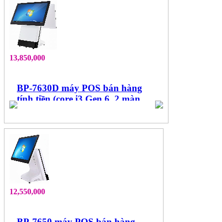
13,850,000
BP-7630D máy POS bán hàng
tính tiền (core i3 Gen 6, 2 màn
hình 15.6", cảm ứng đa điểm)
12,550,000
BP-7650 máy POS bán hàng