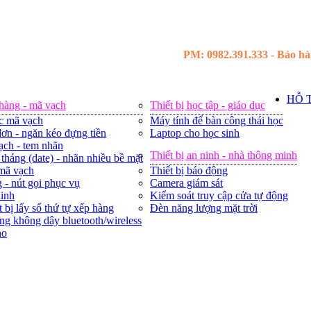
PM: 0982.391.333 - Bảo hàn
HỖ 
 hàng - mã vạch
Thiết bị học tập - giáo dục
c mã vạch
Máy tính để bàn công thái học
ơn - ngăn kéo đựng tiền
Laptop cho học sinh
ạch - tem nhãn
Thiết bị an ninh - nhà thông minh
tháng (date) - nhãn nhiều bề mặt
 mã vạch
Thiết bị báo động
 - nút gọi phục vụ
Camera giám sát
ninh
Kiểm soát truy cập cửa tự động
t bị lấy số thứ tự xếp hàng
Đèn năng lượng mặt trời
ng không dây bluetooth/wireless
ho