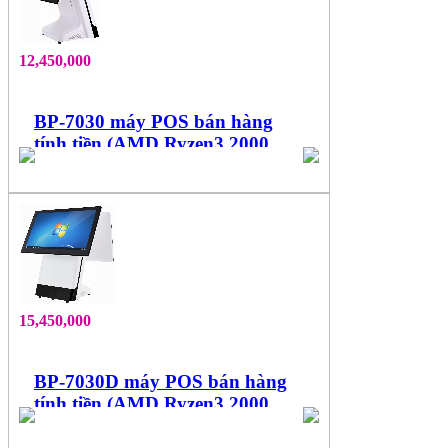
12,450,000
BP-7030 máy POS bán hàng
tính tiền (AMD Ryzen3 2000
Series, cảm ứng 15.6'' đa điểm)
15,450,000
BP-7030D máy POS bán hàng
tính tiền (AMD Ryzen3 2000
Series, 2 màn hình 15.6", cảm
ứng đa điểm)