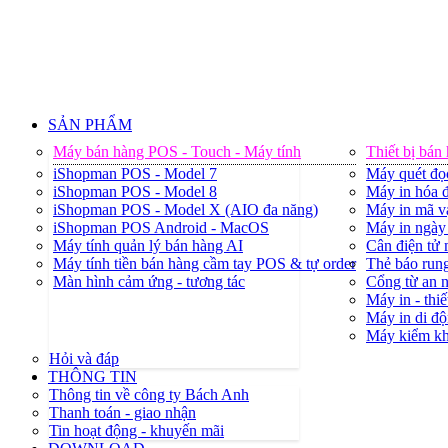
SẢN PHẨM
Máy bán hàng POS - Touch - Máy tính
Thiết bị bán
iShopman POS - Model 7
Máy quét đọ
iShopman POS - Model 8
Máy in hóa đ
iShopman POS - Model X (AIO đa năng)
Máy in mã v
iShopman POS Android - MacOS
Máy in ngày 
Máy tính quản lý bán hàng AI
Cân điện tử
Máy tính tiền bán hàng cầm tay POS & tự order
Thẻ báo rung
Màn hình cảm ứng - tương tác
Cổng từ an 
Máy in - thiế
Máy in di độ
Máy kiểm k
Hỏi và đáp
THÔNG TIN
Thông tin về công ty Bách Anh
Thanh toán - giao nhận
Tin hoạt động - khuyến mãi