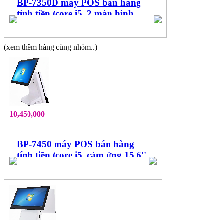
BP-7350D máy POS bán hàng
tính tiền (core i5, 2 màn hình
15.6'', cảm ứng đa điểm)
(xem thêm hàng cùng nhóm..)
10,450,000
BP-7450 máy POS bán hàng
tính tiền (core i5, cảm ứng 15.6''
đa điểm)