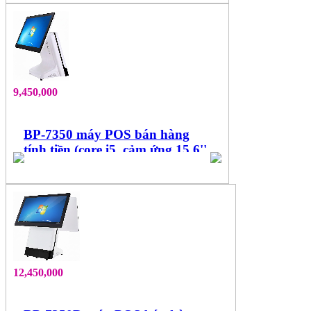
9,450,000
BP-7350 máy POS bán hàng
tính tiền (core i5, cảm ứng 15.6''
đa điểm)
12,450,000