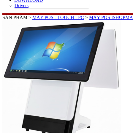
DOWNLOAD
Drivers
SẢN PHẨM >
MÁY POS - TOUCH - PC
>
MÁY POS ISHOPMA