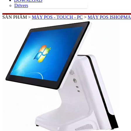
DOWNLOAD
Drivers
SẢN PHẨM >
MÁY POS - TOUCH - PC
>
MÁY POS ISHOPMA