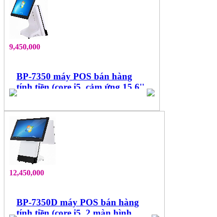
9,450,000
BP-7350 máy POS bán hàng
tính tiền (core i5, cảm ứng 15.6''
đa điểm)
12,450,000
BP-7350D máy POS bán hàng
tính tiền (core i5, 2 màn hình