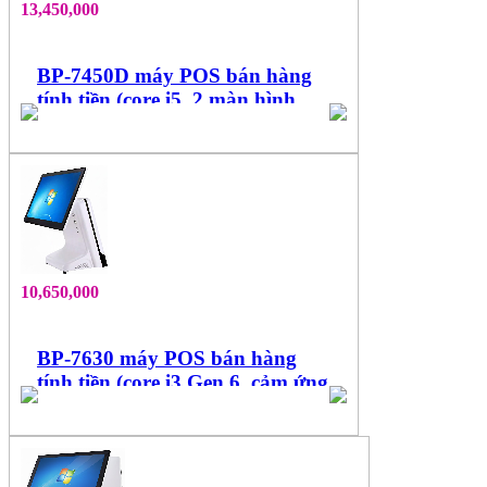
13,450,000
BP-7450D máy POS bán hàng
tính tiền (core i5, 2 màn hình
15.6'', cảm ứng đa điểm)
10,650,000
BP-7630 máy POS bán hàng
tính tiền (core i3 Gen 6, cảm ứng
15.6'' đa điểm)