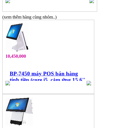
15.6'', cảm ứng đa điểm)
(xem thêm hàng cùng nhóm..)
10,450,000
BP-7450 máy POS bán hàng
tính tiền (core i5, cảm ứng 15.6''
đa điểm)