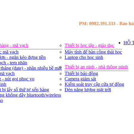
PM: 0982.391.333 - Bảo hàn
HỖ 
 hàng - mã vạch
Thiết bị học tập - giáo dục
c mã vạch
Máy tính để bàn công thái học
ơn - ngăn kéo đựng tiền
Laptop cho học sinh
ạch - tem nhãn
Thiết bị an ninh - nhà thông minh
tháng (date) - nhãn nhiều bề mặt
 mã vạch
Thiết bị báo động
 - nút gọi phục vụ
Camera giám sát
ninh
Kiểm soát truy cập cửa tự động
t bị lấy số thứ tự xếp hàng
Đèn năng lượng mặt trời
ng không dây bluetooth/wireless
ho