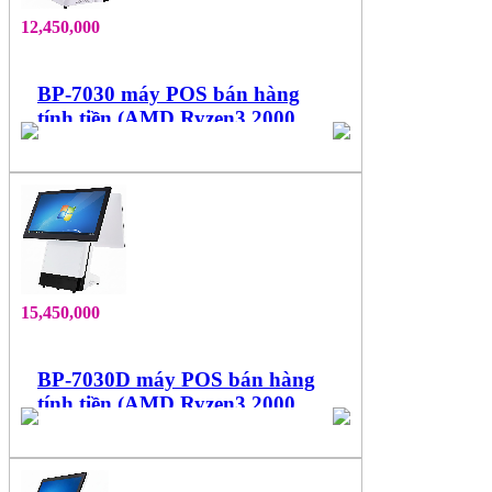
12,450,000
BP-7030 máy POS bán hàng
tính tiền (AMD Ryzen3 2000
Series, cảm ứng 15.6'' đa điểm)
15,450,000
BP-7030D máy POS bán hàng
tính tiền (AMD Ryzen3 2000
Series, 2 màn hình 15.6", cảm
ứng đa điểm)