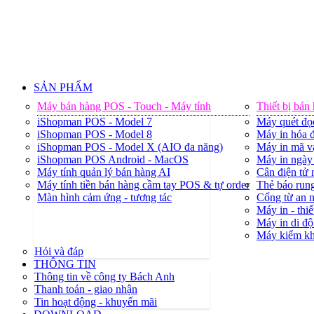
SẢN PHẨM
Máy bán hàng POS - Touch - Máy tính
Thiết bị bán
iShopman POS - Model 7
Máy quét đọ
iShopman POS - Model 8
Máy in hóa đ
iShopman POS - Model X (AIO đa năng)
Máy in mã v
iShopman POS Android - MacOS
Máy in ngày 
Máy tính quản lý bán hàng AI
Cân điện tử
Máy tính tiền bán hàng cầm tay POS & tự order
Thẻ báo rung
Màn hình cảm ứng - tương tác
Cổng từ an 
Máy in - thiế
Máy in di độ
Máy kiểm k
Hỏi và đáp
THÔNG TIN
Thông tin về công ty Bách Anh
Thanh toán - giao nhận
Tin hoạt động - khuyến mãi