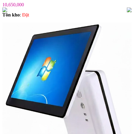
10,650,000
Tồn kho
:
Ðặt