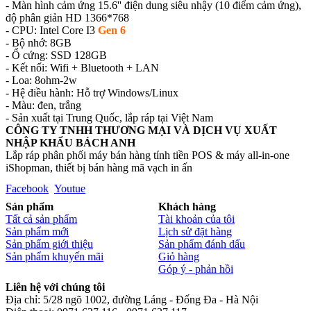
- Màn hình cảm ứng 15.6'' điện dung siêu nhậy (10 điểm cảm ứng),
độ phân giản HD 1366*768
- CPU: Intel Core I3
Gen 6
- Bộ nhớ: 8GB
- Ổ cứng: SSD 128GB
- Kết nối: Wifi + Bluetooth + LAN
- Loa: 8ohm-2w
- Hệ điều hành: Hỗ trợ Windows/Linux
- Màu: đen, trắng
- Sản xuất tại Trung Quốc, lắp ráp tại Việt Nam
CÔNG TY TNHH THƯƠNG MẠI VÀ DỊCH VỤ XUẤT
NHẬP KHẨU BÁCH ANH
Lắp ráp phân phối máy bán hàng tính tiền POS & máy all-in-one
iShopman, thiết bị bán hàng mã vạch in ấn
Facebook
Youtue
Sản phẩm
Khách hàng
Tất cả sản phẩm
Tài khoản của tôi
Sản phẩm mới
Lịch sử đặt hàng
Sản phẩm giới thiệu
Sản phẩm đánh dấu
Sản phẩm khuyến mãi
Giỏ hàng
Góp ý - phản hồi
Liên hệ với chúng tôi
Địa chỉ: 5/28 ngõ 1002, đường Láng - Đống Đa - Hà Nội