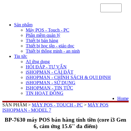
Sản phẩm
Máy POS - Touch - PC
Phần mềm quản lý
Thiết bị bán hàng
Thiết bị học tập - giáo dục
Thiết bị thông minh - an ninh
Tin tức
AI ứng dụng
HỎI ĐÁP - TƯ VẤN
iSHOPMAN - CÀI ĐẶT
iSHOPMAN - CHÍNH SÁCH & QUI ĐỊNH
iSHOPMAN - SỬ DỤNG
ISHOPMAN - TIN TỨC
TIN HOẠT ĐỘNG
Home
SẢN PHẨM >
MÁY POS - TOUCH - PC
>
MÁY POS
ISHOPMAN - MODEL 7
BP-7630 máy POS bán hàng tính tiền (core i3 Gen
6, cảm ứng 15.6'' đa điểm)