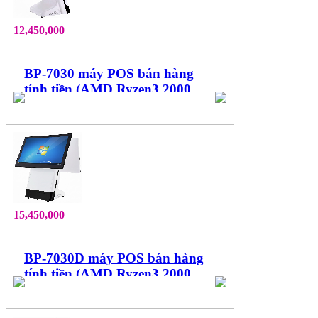
12,450,000
BP-7030 máy POS bán hàng
tính tiền (AMD Ryzen3 2000
Series, cảm ứng 15.6'' đa điểm)
15,450,000
BP-7030D máy POS bán hàng
tính tiền (AMD Ryzen3 2000
Series, 2 màn hình 15.6", cảm
ứng đa điểm)