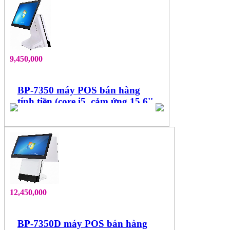
9,450,000
BP-7350 máy POS bán hàng
tính tiền (core i5, cảm ứng 15.6''
đa điểm)
12,450,000
BP-7350D máy POS bán hàng