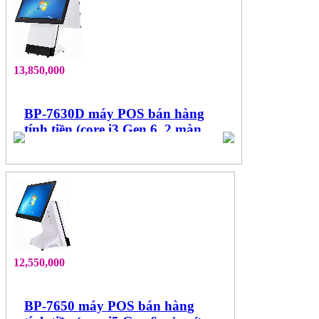
13,850,000
BP-7630D máy POS bán hàng
tính tiền (core i3 Gen 6, 2 màn
hình 15.6", cảm ứng đa điểm)
12,550,000
BP-7650 máy POS bán hàng