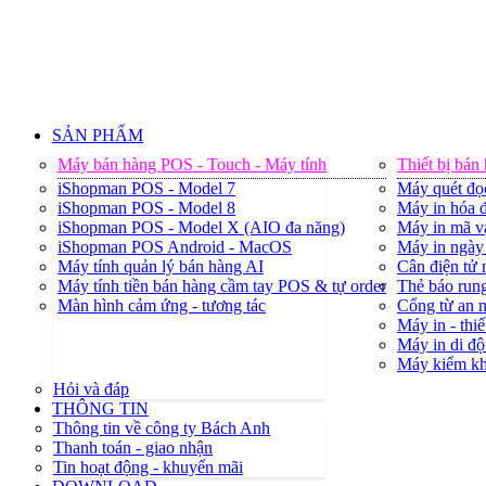
SẢN PHẨM
Máy bán hàng POS - Touch - Máy tính
Thiết bị bán
iShopman POS - Model 7
Máy quét đọ
iShopman POS - Model 8
Máy in hóa đ
iShopman POS - Model X (AIO đa năng)
Máy in mã v
iShopman POS Android - MacOS
Máy in ngày 
Máy tính quản lý bán hàng AI
Cân điện tử
Máy tính tiền bán hàng cầm tay POS & tự order
Thẻ báo rung
Màn hình cảm ứng - tương tác
Cổng từ an 
Máy in - thiế
Máy in di độ
Máy kiểm k
Hỏi và đáp
THÔNG TIN
Thông tin về công ty Bách Anh
Thanh toán - giao nhận
Tin hoạt động - khuyến mãi