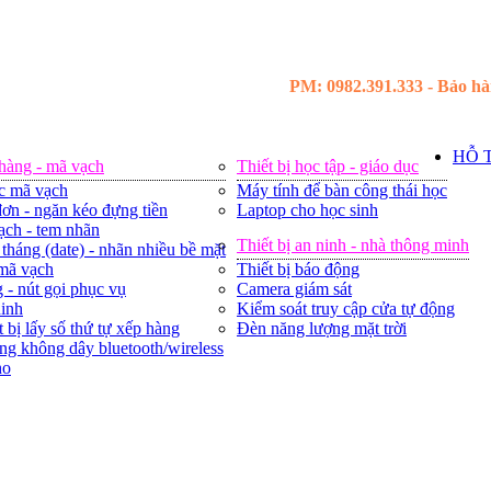
PM: 0982.391.333 - Bảo hàn
HỖ 
 hàng - mã vạch
Thiết bị học tập - giáo dục
c mã vạch
Máy tính để bàn công thái học
ơn - ngăn kéo đựng tiền
Laptop cho học sinh
ạch - tem nhãn
Thiết bị an ninh - nhà thông minh
tháng (date) - nhãn nhiều bề mặt
 mã vạch
Thiết bị báo động
 - nút gọi phục vụ
Camera giám sát
ninh
Kiểm soát truy cập cửa tự động
t bị lấy số thứ tự xếp hàng
Đèn năng lượng mặt trời
ng không dây bluetooth/wireless
ho