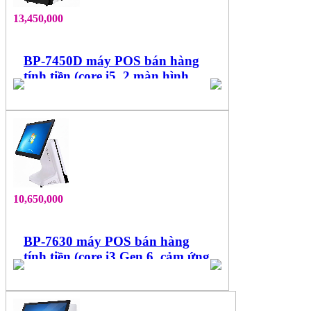
13,450,000
BP-7450D máy POS bán hàng
tính tiền (core i5, 2 màn hình
15.6'', cảm ứng đa điểm)
10,650,000
BP-7630 máy POS bán hàng
tính tiền (core i3 Gen 6, cảm ứng
15.6'' đa điểm)