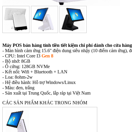
Máy POS bán hàng tính tiền tiết kiệm chi phí dành cho cửa hàng 
- Màn hình cảm ứng 15.6'' điện dung siêu nhậy (10 điểm cảm ứng),
- CPU: Intel Core I3
Gen 8
- Bộ nhớ: 8GB
- Ổ cứng: 128GB NVMe
- Kết nối: Wifi + Bluetooth + LAN
- Loa: 8ohm-2w
- Hệ điều hành: Hỗ trợ Windows/Linux
- Màu: đen, trắng
- Sản xuất tại Trung Quốc, lắp ráp tại Việt Nam
CÁC SẢN PHẨM KHÁC TRONG NHÓM