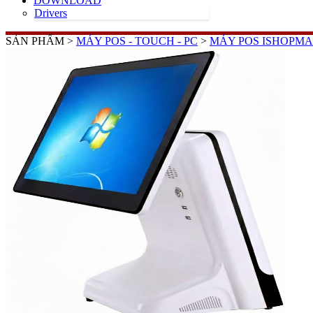
DOWNLOAD
Drivers
SẢN PHẨM >
MÁY POS - TOUCH - PC
>
MÁY POS ISHOPMA