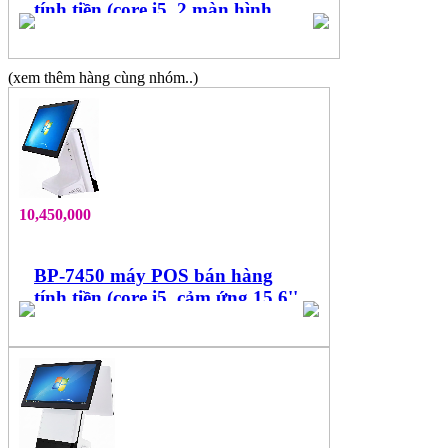
tính tiền (core i5, 2 màn hình
15.6'', cảm ứng đa điểm)
(xem thêm hàng cùng nhóm..)
10,450,000
BP-7450 máy POS bán hàng
tính tiền (core i5, cảm ứng 15.6''
đa điểm)