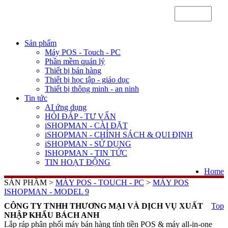
Sản phẩm
Máy POS - Touch - PC
Phần mềm quản lý
Thiết bị bán hàng
Thiết bị học tập - giáo dục
Thiết bị thông minh - an ninh
Tin tức
AI ứng dụng
HỎI ĐÁP - TƯ VẤN
iSHOPMAN - CÀI ĐẶT
iSHOPMAN - CHÍNH SÁCH & QUI ĐỊNH
iSHOPMAN - SỬ DỤNG
ISHOPMAN - TIN TỨC
TIN HOẠT ĐỘNG
Home
SẢN PHẨM >
MÁY POS - TOUCH - PC
>
MÁY POS
ISHOPMAN - MODEL 9
CÔNG TY TNHH THƯƠNG MẠI VÀ DỊCH VỤ XUẤT
Top
NHẬP KHẨU BÁCH ANH
Lắp ráp phân phối máy bán hàng tính tiền POS & máy all-in-one