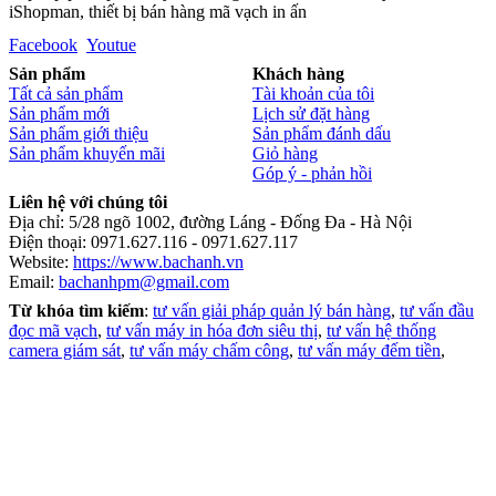
iShopman, thiết bị bán hàng mã vạch in ấn
Facebook
Youtue
Sản phẩm
Khách hàng
Tất cả sản phẩm
Tài khoản của tôi
Sản phẩm mới
Lịch sử đặt hàng
Sản phẩm giới thiệu
Sản phẩm đánh dấu
Sản phẩm khuyến mãi
Giỏ hàng
Góp ý - phản hồi
Liên hệ với chúng tôi
Địa chỉ: 5/28 ngõ 1002, đường Láng - Đống Đa - Hà Nội
Điện thoại: 0971.627.116 - 0971.627.117
Website:
https://www.bachanh.vn
Email:
bachanhpm@gmail.com
Từ khóa tìm kiếm
:
tư vấn giải pháp quản lý bán hàng
,
tư vấn đầu
đọc mã vạch
,
tư vấn máy in hóa đơn siêu thị
,
tư vấn hệ thống
camera giám sát
,
tư vấn máy chấm công
,
tư vấn máy đếm tiền
,