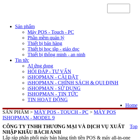
Sản phẩm
Máy POS - Touch - PC
Phần mềm quản lý
Thiết bị bán hàng
Thiết bị học tập - giáo dục
Thiết bị thông minh - an ninh
Tin tức
AI ứng dụng
HỎI ĐÁP - TƯ VẤN
iSHOPMAN - CÀI ĐẶT
iSHOPMAN - CHÍNH SÁCH & QUI ĐỊNH
iSHOPMAN - SỬ DỤNG
ISHOPMAN - TIN TỨC
TIN HOẠT ĐỘNG
Home
SẢN PHẨM >
MÁY POS - TOUCH - PC
>
MÁY POS
ISHOPMAN - MODEL 9
CÔNG TY TNHH THƯƠNG MẠI VÀ DỊCH VỤ XUẤT
Top
NHẬP KHẨU BÁCH ANH
Lắp ráp phân phối máy bán hàng tính tiền POS & máy all-in-one