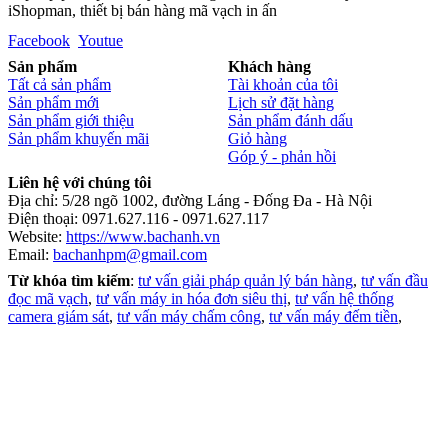
iShopman, thiết bị bán hàng mã vạch in ấn
Facebook
Youtue
Sản phẩm
Khách hàng
Tất cả sản phẩm
Tài khoản của tôi
Sản phẩm mới
Lịch sử đặt hàng
Sản phẩm giới thiệu
Sản phẩm đánh dấu
Sản phẩm khuyến mãi
Giỏ hàng
Góp ý - phản hồi
Liên hệ với chúng tôi
Địa chỉ: 5/28 ngõ 1002, đường Láng - Đống Đa - Hà Nội
Điện thoại: 0971.627.116 - 0971.627.117
Website:
https://www.bachanh.vn
Email:
bachanhpm@gmail.com
Từ khóa tìm kiếm
:
tư vấn giải pháp quản lý bán hàng
,
tư vấn đầu
đọc mã vạch
,
tư vấn máy in hóa đơn siêu thị
,
tư vấn hệ thống
camera giám sát
,
tư vấn máy chấm công
,
tư vấn máy đếm tiền
,