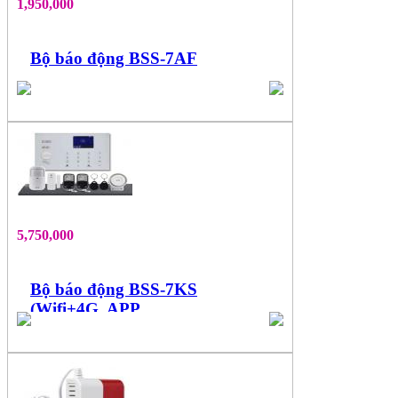
1,950,000
Bộ báo động BSS-7AF
5,750,000
Bộ báo động BSS-7KS
(Wifi+4G, APP
Tuya+SMS+Call, không+có
dây)