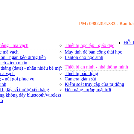
PM: 0982.391.333 - Bảo hàn
HỖ 
 hàng - mã vạch
Thiết bị học tập - giáo dục
c mã vạch
Máy tính để bàn công thái học
ơn - ngăn kéo đựng tiền
Laptop cho học sinh
ạch - tem nhãn
Thiết bị an ninh - nhà thông minh
tháng (date) - nhãn nhiều bề mặt
 mã vạch
Thiết bị báo động
 - nút gọi phục vụ
Camera giám sát
ninh
Kiểm soát truy cập cửa tự động
t bị lấy số thứ tự xếp hàng
Đèn năng lượng mặt trời
ng không dây bluetooth/wireless
ho