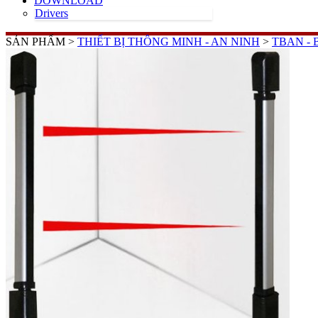
DOWNLOAD
Drivers
SẢN PHẨM >
THIẾT BỊ THÔNG MINH - AN NINH
>
TBAN -