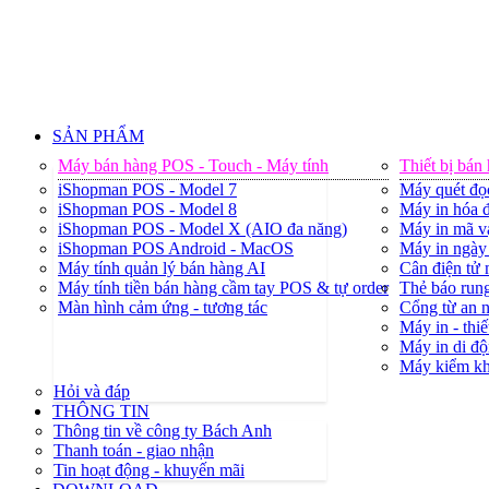
SẢN PHẨM
Máy bán hàng POS - Touch - Máy tính
Thiết bị bán
iShopman POS - Model 7
Máy quét đọ
iShopman POS - Model 8
Máy in hóa đ
iShopman POS - Model X (AIO đa năng)
Máy in mã v
iShopman POS Android - MacOS
Máy in ngày 
Máy tính quản lý bán hàng AI
Cân điện tử
Máy tính tiền bán hàng cầm tay POS & tự order
Thẻ báo rung
Màn hình cảm ứng - tương tác
Cổng từ an 
Máy in - thiế
Máy in di độ
Máy kiểm k
Hỏi và đáp
THÔNG TIN
Thông tin về công ty Bách Anh
Thanh toán - giao nhận
Tin hoạt động - khuyến mãi