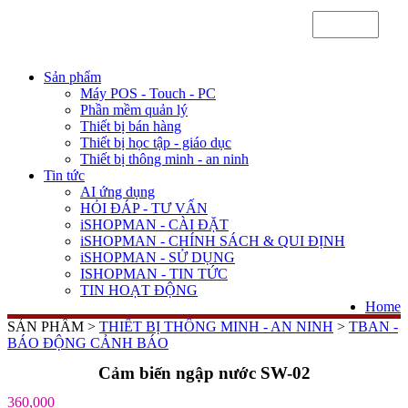
Sản phẩm
Máy POS - Touch - PC
Phần mềm quản lý
Thiết bị bán hàng
Thiết bị học tập - giáo dục
Thiết bị thông minh - an ninh
Tin tức
AI ứng dụng
HỎI ĐÁP - TƯ VẤN
iSHOPMAN - CÀI ĐẶT
iSHOPMAN - CHÍNH SÁCH & QUI ĐỊNH
iSHOPMAN - SỬ DỤNG
ISHOPMAN - TIN TỨC
TIN HOẠT ĐỘNG
Home
SẢN PHẨM >
THIẾT BỊ THÔNG MINH - AN NINH
>
TBAN -
BÁO ĐỘNG CẢNH BÁO
Cảm biến ngập nước SW-02
360,000