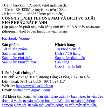
- Cảnh báo khi mực nước vượt mức cài đặt
- Tần số RF 433Mhz truyền xa trên 100m
- Kích thước: 110*65*23mm (cảm biến)
CÔNG TY TNHH THƯƠNG MẠI VÀ DỊCH VỤ XUẤT
NHẬP KHẨU BÁCH ANH
Lắp ráp phân phối máy bán hàng tính tiền POS & máy all-in-one
iShopman, thiết bị bán hàng mã vạch in ấn
Facebook
Youtue
Sản phẩm
Khách hàng
Tất cả sản phẩm
Tài khoản của tôi
Sản phẩm mới
Lịch sử đặt hàng
Sản phẩm giới thiệu
Sản phẩm đánh dấu
Sản phẩm khuyến mãi
Giỏ hàng
Góp ý - phản hồi
Liên hệ với chúng tôi
Địa chỉ: 5/28 ngõ 1002, đường Láng - Đống Đa - Hà Nội
Điện thoại: 0971.627.116 - 0971.627.117
Website:
https://www.bachanh.vn
Email:
bachanhpm@gmail.com
Từ khóa tìm kiếm
:
tư vấn giải pháp quản lý bán hàng
,
tư vấn đầu
đọc mã vạch
,
tư vấn máy in hóa đơn siêu thị
,
tư vấn hệ thống
camera giám sát
,
tư vấn máy chấm công
,
tư vấn máy đếm tiền
,