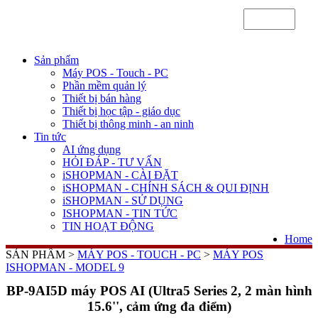
Sản phẩm
Máy POS - Touch - PC
Phần mềm quản lý
Thiết bị bán hàng
Thiết bị học tập - giáo dục
Thiết bị thông minh - an ninh
Tin tức
AI ứng dụng
HỎI ĐÁP - TƯ VẤN
iSHOPMAN - CÀI ĐẶT
iSHOPMAN - CHÍNH SÁCH & QUI ĐỊNH
iSHOPMAN - SỬ DỤNG
ISHOPMAN - TIN TỨC
TIN HOẠT ĐỘNG
Home
SẢN PHẨM >
MÁY POS - TOUCH - PC
>
MÁY POS
ISHOPMAN - MODEL 9
BP-9AI5D máy POS AI (Ultra5 Series 2, 2 màn hình
15.6'', cảm ứng đa điểm)