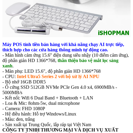
Máy POS tính tiền bán hàng với khả năng chạy AI trực tiếp,
thích hợp cho các cửa hàng thông minh tự động cao.
- Màn hình cảm ứng 15.6'' điện dung siêu nhậy (10 điểm cảm ứng),
độ phân giản HD 1366*768,
thân thiện bảo vệ mắt lọc sáng
xanh
.
- Màn phụ: LED 15.6", độ phân giản HD 1366*768
- CPU:
Intel Ultra5 Series 2 với bộ xử lý AI NPU
- Bộ nhớ 16GB DDR5
- Ổ cứng SSD 512GB NVMe PCIe Gen 4.0 x4, 6900MB/s -
5000MB/s
- Kết nối: Wifi 6 Dual Band + Bluetooth + LAN
- Loa & Mic: 8ohm-5w, dual microphone
- Camera: FHD 1080P
- Hệ điều hành: Hỗ trợ Windows/Linux
- Màu: đen, trắng
- Sản xuất tại Trung Quốc, lắp ráp tại Việt Nam
CÔNG TY TNHH THƯƠNG MẠI VÀ DỊCH VỤ XUẤT