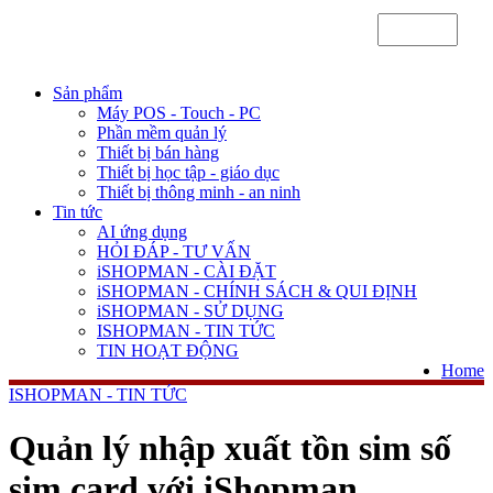
Sản phẩm
Máy POS - Touch - PC
Phần mềm quản lý
Thiết bị bán hàng
Thiết bị học tập - giáo dục
Thiết bị thông minh - an ninh
Tin tức
AI ứng dụng
HỎI ĐÁP - TƯ VẤN
iSHOPMAN - CÀI ĐẶT
iSHOPMAN - CHÍNH SÁCH & QUI ĐỊNH
iSHOPMAN - SỬ DỤNG
ISHOPMAN - TIN TỨC
TIN HOẠT ĐỘNG
Home
ISHOPMAN - TIN TỨC
Quản lý nhập xuất tồn sim số
sim card với iShopman