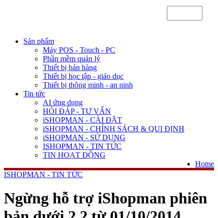
Sản phẩm
Máy POS - Touch - PC
Phần mềm quản lý
Thiết bị bán hàng
Thiết bị học tập - giáo dục
Thiết bị thông minh - an ninh
Tin tức
AI ứng dụng
HỎI ĐÁP - TƯ VẤN
iSHOPMAN - CÀI ĐẶT
iSHOPMAN - CHÍNH SÁCH & QUI ĐỊNH
iSHOPMAN - SỬ DỤNG
ISHOPMAN - TIN TỨC
TIN HOẠT ĐỘNG
Home
ISHOPMAN - TIN TỨC
Ngừng hỗ trợ iShopman phiên
bản dưới 2.2 từ 01/10/2014