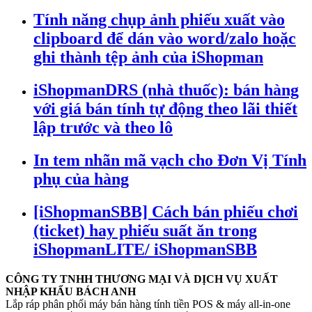
Tính năng chụp ảnh phiếu xuất vào
clipboard để dán vào word/zalo hoặc
ghi thành tệp ảnh của iShopman
iShopmanDRS (nhà thuốc): bán hàng
với giá bán tính tự động theo lãi thiết
lập trước và theo lô
In tem nhãn mã vạch cho Đơn Vị Tính
phụ của hàng
[iShopmanSBB] Cách bán phiếu chơi
(ticket) hay phiếu suất ăn trong
iShopmanLITE/ iShopmanSBB
CÔNG TY TNHH THƯƠNG MẠI VÀ DỊCH VỤ XUẤT
NHẬP KHẨU BÁCH ANH
Lắp ráp phân phối máy bán hàng tính tiền POS & máy all-in-one