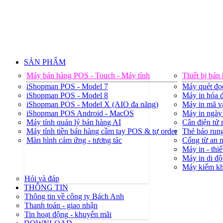
SẢN PHẨM
Máy bán hàng POS - Touch - Máy tính
Thiết bị bán
iShopman POS - Model 7
Máy quét đọ
iShopman POS - Model 8
Máy in hóa đ
iShopman POS - Model X (AIO đa năng)
Máy in mã v
iShopman POS Android - MacOS
Máy in ngày 
Máy tính quản lý bán hàng AI
Cân điện tử
Máy tính tiền bán hàng cầm tay POS & tự order
Thẻ báo rung
Màn hình cảm ứng - tương tác
Cổng từ an 
Máy in - thiế
Máy in di độ
Máy kiểm k
Hỏi và đáp
THÔNG TIN
Thông tin về công ty Bách Anh
Thanh toán - giao nhận
Tin hoạt động - khuyến mãi