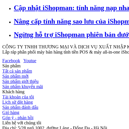
Cập nhật iShopman: tính năng nạp nha
Nâng cấp tính năng sao lưu của iShopm
Ngừng hỗ trợ iShopman phiên bản dưới
CÔNG TY TNHH THƯƠNG MẠI VÀ DỊCH VỤ XUẤT NHẬP
Lắp ráp phân phối máy bán hàng tính tiền POS & máy all-in-one iSho
Facebook
Youtue
Sản phẩm
Tất cả sản phẩm
Sản phẩm mới
Sản phẩm giới thiệu
Sản phẩm khuyến mãi
Khách hàng
Tài khoản của tôi
Lịch sử đặt hàng
Sản phẩm đánh dấu
Giỏ hàng
Góp ý - phản hồi
Liên hệ với chúng tôi
Địa chỉ: 5/28 ngõ 1002, đường Láng - Đống Đa - Hà Nội