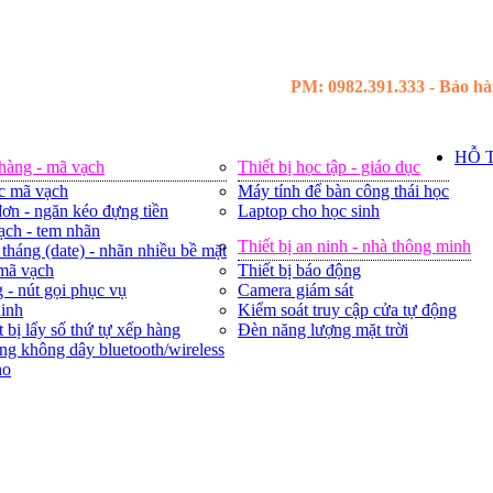
PM: 0982.391.333 - Bảo hàn
HỖ 
 hàng - mã vạch
Thiết bị học tập - giáo dục
c mã vạch
Máy tính để bàn công thái học
ơn - ngăn kéo đựng tiền
Laptop cho học sinh
ạch - tem nhãn
Thiết bị an ninh - nhà thông minh
tháng (date) - nhãn nhiều bề mặt
 mã vạch
Thiết bị báo động
 - nút gọi phục vụ
Camera giám sát
ninh
Kiểm soát truy cập cửa tự động
t bị lấy số thứ tự xếp hàng
Đèn năng lượng mặt trời
ng không dây bluetooth/wireless
ho