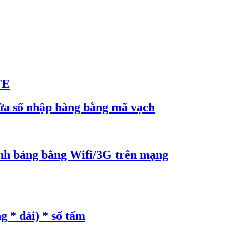
TE
ửa sổ nhập hàng bằng mã vạch
nh bảng bằng Wifi/3G trên mạng
g * dài) * số tấm