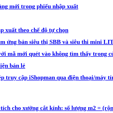
ng mới trong phiếu nhập xuất
p xuất theo chế độ tự chọn
 ứng bản siêu thị SBB và siêu thi mini LI
ới mã mới quét vào không tìm thấy trong c
iện bán lẻ
p truy cập iShopman qua điện thoại/máy tí
tích cho xưởng cắt kính: số lượng m2 = (rộn