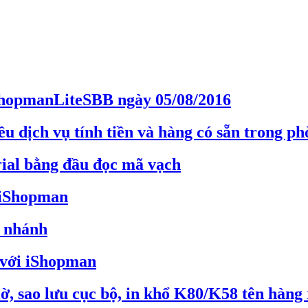
hopmanLiteSBB ngày 05/08/2016
 dịch vụ tính tiền và hàng có sẵn trong ph
rial bằng đầu đọc mã vạch
 iShopman
i nhánh
 với iShopman
ờ, sao lưu cục bộ, in khổ K80/K58 tên hàng