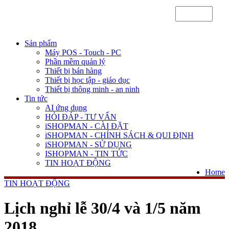
Sản phẩm
Máy POS - Touch - PC
Phần mềm quản lý
Thiết bị bán hàng
Thiết bị học tập - giáo dục
Thiết bị thông minh - an ninh
Tin tức
AI ứng dụng
HỎI ĐÁP - TƯ VẤN
iSHOPMAN - CÀI ĐẶT
iSHOPMAN - CHÍNH SÁCH & QUI ĐỊNH
iSHOPMAN - SỬ DỤNG
ISHOPMAN - TIN TỨC
TIN HOẠT ĐỘNG
Home
TIN HOẠT ĐỘNG
Lịch nghỉ lễ 30/4 và 1/5 năm
2018