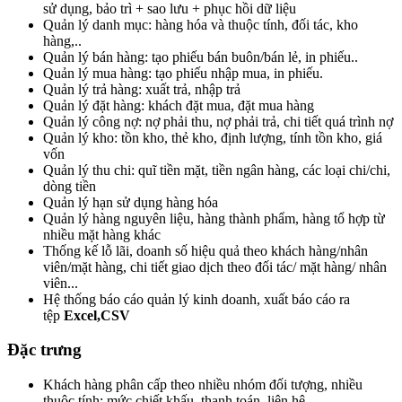
sử dụng, bảo trì + sao lưu + phục hồi dữ liệu
Quản lý danh mục: hàng hóa và thuộc tính, đối tác, kho
hàng,..
Quản lý bán hàng: tạo phiếu bán buôn/bán lẻ, in phiếu..
Quản lý mua hàng: tạo phiếu nhập mua, in phiếu.
Quản lý trả hàng: xuất trả, nhập trả
Quản lý đặt hàng: khách đặt mua, đặt mua hàng
Quản lý công nợ: nợ phải thu, nợ phải trả, chi tiết quá trình nợ
Quản lý kho: tồn kho, thẻ kho, định lượng, tính tồn kho, giá
vốn
Quản lý thu chi: quĩ tiền mặt, tiền ngân hàng, các loại chi/chi,
dòng tiền
Quản lý hạn sử dụng hàng hóa
Quản lý hàng nguyên liệu, hàng thành phẩm, hàng tổ hợp từ
nhiều mặt hàng khác
Thống kế lỗ lãi, doanh số hiệu quả theo khách hàng/nhân
viên/mặt hàng, chi tiết giao dịch theo đối tác/ mặt hàng/ nhân
viên...
Hệ thống báo cáo quản lý kinh doanh, xuất báo cáo ra
tệp
Excel,CSV
Đặc trưng
Khách hàng phân cấp theo nhiều nhóm đối tượng, nhiều
thuộc tính: mức chiết khấu, thanh toán, liên hệ...