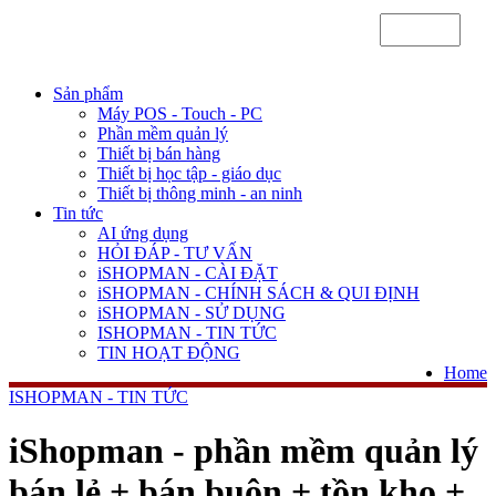
Sản phẩm
Máy POS - Touch - PC
Phần mềm quản lý
Thiết bị bán hàng
Thiết bị học tập - giáo dục
Thiết bị thông minh - an ninh
Tin tức
AI ứng dụng
HỎI ĐÁP - TƯ VẤN
iSHOPMAN - CÀI ĐẶT
iSHOPMAN - CHÍNH SÁCH & QUI ĐỊNH
iSHOPMAN - SỬ DỤNG
ISHOPMAN - TIN TỨC
TIN HOẠT ĐỘNG
Home
ISHOPMAN - TIN TỨC
iShopman - phần mềm quản lý
bán lẻ + bán buôn + tồn kho +