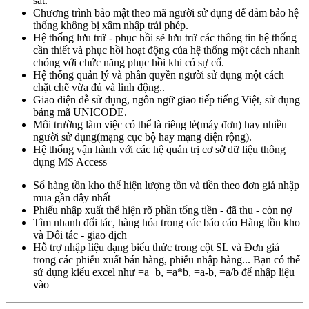
sát.
Chương trình bảo mật theo mã người sử dụng để đảm bảo hệ
thống không bị xâm nhập trái phép.
Hệ thống lưu trữ - phục hồi sẽ lưu trữ các thông tin hệ thống
cần thiết và phục hồi hoạt động của hệ thống một cách nhanh
chóng với chức năng phục hồi khi có sự cố.
Hệ thống quản lý và phân quyền người sử dụng một cách
chặt chẽ vừa đủ và linh động..
Giao diện dễ sử dụng, ngôn ngữ giao tiếp tiếng Việt, sử dụng
bảng mã UNICODE.
Môi trường làm việc có thể là riêng lẻ(máy đơn) hay nhiều
người sử dụng(mạng cục bộ hay mạng diện rộng).
Hệ thống vận hành với các hệ quản trị cơ sở dữ liệu thông
dụng MS Access
Sổ hàng tồn kho thể hiện lượng tồn và tiền theo đơn giá nhập
mua gần đây nhất
Phiếu nhập xuất thể hiện rõ phần tổng tiền - đã thu - còn nợ
Tìm nhanh đối tác, hàng hóa trong các báo cáo Hàng tồn kho
và Đối tác - giao dịch
Hỗ trợ nhập liệu dạng biểu thức trong cột SL và Đơn giá
trong các phiếu xuất bán hàng, phiếu nhập hàng... Bạn có thể
sử dụng kiểu excel như =a+b, =a*b, =a-b, =a/b để nhập liệu
vào