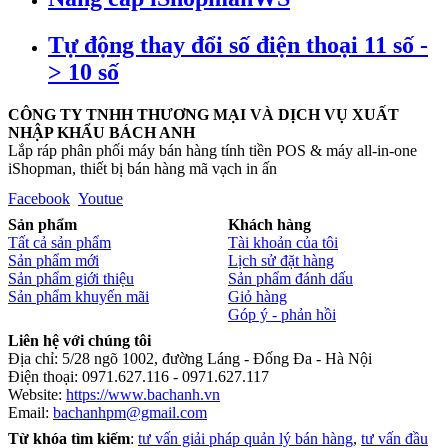
Tự động thay đổi số điện thoại 11 số -
> 10 số
CÔNG TY TNHH THƯƠNG MẠI VÀ DỊCH VỤ XUẤT
NHẬP KHẨU BÁCH ANH
Lắp ráp phân phối máy bán hàng tính tiền POS & máy all-in-one
iShopman, thiết bị bán hàng mã vạch in ấn
Facebook
Youtue
Sản phẩm
Khách hàng
Tất cả sản phẩm
Tài khoản của tôi
Sản phẩm mới
Lịch sử đặt hàng
Sản phẩm giới thiệu
Sản phẩm đánh dấu
Sản phẩm khuyến mãi
Giỏ hàng
Góp ý - phản hồi
Liên hệ với chúng tôi
Địa chỉ: 5/28 ngõ 1002, đường Láng - Đống Đa - Hà Nội
Điện thoại: 0971.627.116 - 0971.627.117
Website:
https://www.bachanh.vn
Email:
bachanhpm@gmail.com
Từ khóa tìm kiếm
:
tư vấn giải pháp quản lý bán hàng
,
tư vấn đầu