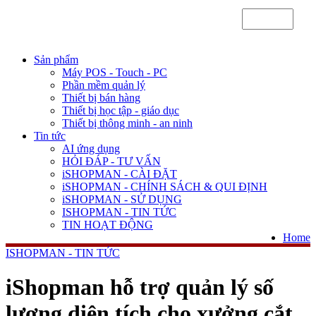
Sản phẩm
Máy POS - Touch - PC
Phần mềm quản lý
Thiết bị bán hàng
Thiết bị học tập - giáo dục
Thiết bị thông minh - an ninh
Tin tức
AI ứng dụng
HỎI ĐÁP - TƯ VẤN
iSHOPMAN - CÀI ĐẶT
iSHOPMAN - CHÍNH SÁCH & QUI ĐỊNH
iSHOPMAN - SỬ DỤNG
ISHOPMAN - TIN TỨC
TIN HOẠT ĐỘNG
Home
ISHOPMAN - TIN TỨC
iShopman hỗ trợ quản lý số
lượng diện tích cho xưởng cắt