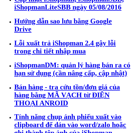
iShopmanLiteSBB ngày 05/08/2016
Hướng dẫn sao lưu bằng Google
Drive
Lỗi xuất trả iShopman 2.4 gây lỗi
trong chi tiết nhập mua
iShopmanDM: quản lý hàng bán ra có
hạn sử dụng (cần nâng cấp, cập nhật)
Bán hàng - tra cứu tồn/đơn giá của
hàng bằng MÃ VẠCH từ ĐIỆN
THOẠI ANROID
Tính năng chụp ảnh phiếu xuất vào
clipboard để dán vào word/zalo hoặc
ghi thành tệp ảnh của iShopman