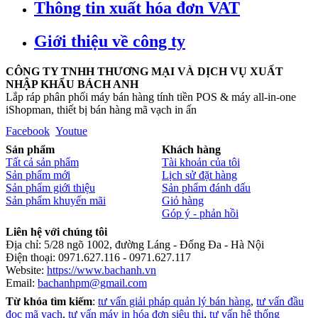
Thông tin xuất hóa đơn VAT
Giới thiệu về công ty
CÔNG TY TNHH THƯƠNG MẠI VÀ DỊCH VỤ XUẤT
NHẬP KHẨU BÁCH ANH
Lắp ráp phân phối máy bán hàng tính tiền POS & máy all-in-one
iShopman, thiết bị bán hàng mã vạch in ấn
Facebook
Youtue
Sản phẩm
Khách hàng
Tất cả sản phẩm
Tài khoản của tôi
Sản phẩm mới
Lịch sử đặt hàng
Sản phẩm giới thiệu
Sản phẩm đánh dấu
Sản phẩm khuyến mãi
Giỏ hàng
Góp ý - phản hồi
Liên hệ với chúng tôi
Địa chỉ: 5/28 ngõ 1002, đường Láng - Đống Đa - Hà Nội
Điện thoại: 0971.627.116 - 0971.627.117
Website:
https://www.bachanh.vn
Email:
bachanhpm@gmail.com
Từ khóa tìm kiếm
:
tư vấn giải pháp quản lý bán hàng
,
tư vấn đầu
đọc mã vạch
,
tư vấn máy in hóa đơn siêu thị
,
tư vấn hệ thống