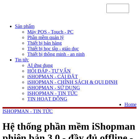
Sản phẩm
Máy POS - Touch - PC
Phần mềm quản lý
Thiết bị bán hàng
Thiết bị học tập - giáo dục
Thiết bị thông minh - an ninh
Tin tức
AI ứng dụng
HỎI ĐÁP - TƯ VẤN
iSHOPMAN - CÀI ĐẶT
iSHOPMAN - CHÍNH SÁCH & QUI ĐỊNH
iSHOPMAN - SỬ DỤNG
ISHOPMAN - TIN TỨC
TIN HOẠT ĐỘNG
Home
ISHOPMAN - TIN TỨC
Hệ thống phần mềm iShopman
phiên bản 3.0 - đầy đủ offline -