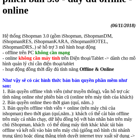
online
(06/11/2018)
Hệ thống iShopman 3.0 (gồm iShopman, iShopmanDM,
iShopmanRES, iShopmanKARA, iShopmanHOTEL,
iShopmanDRS..) sẽ hỗ trợ 3 mô hình hoạt động
- offline trên PC
không cần mạng
- online
không cần máy tính
trên Điện thoại/Tablet -> dành cho mô
hình quản lý chỉ cần điện thoại/tablet
- hoạt động đồng thời đầy đủ tính năng
Offline & Online
Như vậy sẽ có các hình thức bán bản quyền phần mềm như
sau:
1. Bản quyền offline vĩnh viễn (như truyền thống), vẫn hỗ trợ các
tính năng online như phiên bản cũ (online trên máy tính của khách)
2. Bản quyền online theo thời gian (quí, năm..)
3. Bản quyền offline vĩnh viễn + online (trên máy chủ của
ishopman) theo thời gian (quí,năm..): khách có thể cài bản offline
trên máy cá nhân chạy, dữ liệu đồng bộ với bản nhân bản trên máy
chủ iShopman, khách có thể dùng máy tính khác khác tải bản
offline và kết nối vào bản trên máy chủ (giống mô hình chi nhánh
trung tâm) hoặc dùng thẳng trình duyệt internet truy xuất sử dụng ->