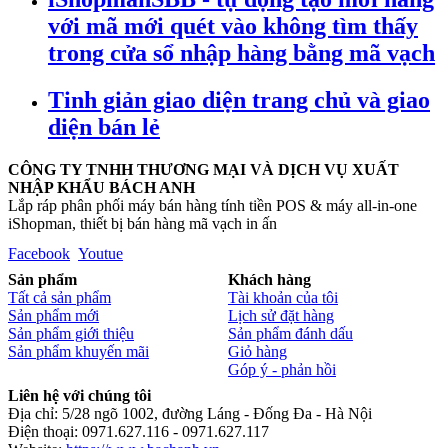
với mã mới quét vào không tìm thấy
trong cửa sổ nhập hàng bằng mã vạch
Tinh giản giao diện trang chủ và giao
diện bán lẻ
CÔNG TY TNHH THƯƠNG MẠI VÀ DỊCH VỤ XUẤT
NHẬP KHẨU BÁCH ANH
Lắp ráp phân phối máy bán hàng tính tiền POS & máy all-in-one
iShopman, thiết bị bán hàng mã vạch in ấn
Facebook
Youtue
Sản phẩm
Khách hàng
Tất cả sản phẩm
Tài khoản của tôi
Sản phẩm mới
Lịch sử đặt hàng
Sản phẩm giới thiệu
Sản phẩm đánh dấu
Sản phẩm khuyến mãi
Giỏ hàng
Góp ý - phản hồi
Liên hệ với chúng tôi
Địa chỉ: 5/28 ngõ 1002, đường Láng - Đống Đa - Hà Nội
Điện thoại: 0971.627.116 - 0971.627.117