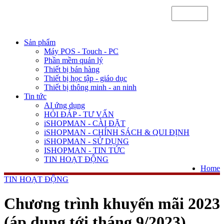
Sản phẩm
Máy POS - Touch - PC
Phần mềm quản lý
Thiết bị bán hàng
Thiết bị học tập - giáo dục
Thiết bị thông minh - an ninh
Tin tức
AI ứng dụng
HỎI ĐÁP - TƯ VẤN
iSHOPMAN - CÀI ĐẶT
iSHOPMAN - CHÍNH SÁCH & QUI ĐỊNH
iSHOPMAN - SỬ DỤNG
ISHOPMAN - TIN TỨC
TIN HOẠT ĐỘNG
Home
TIN HOẠT ĐỘNG
Chương trình khuyến mãi 2023
(áp dụng tới tháng 9/2023)