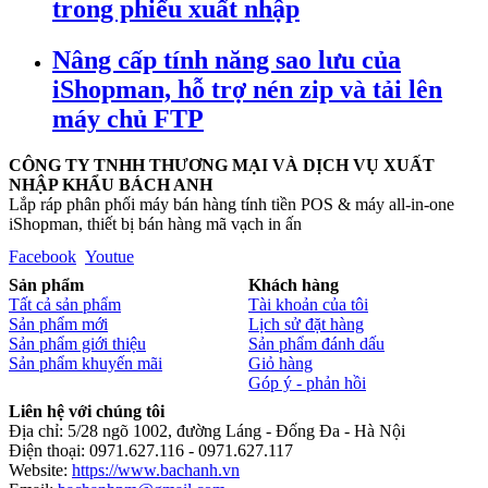
trong phiếu xuất nhập
Nâng cấp tính năng sao lưu của
iShopman, hỗ trợ nén zip và tải lên
máy chủ FTP
CÔNG TY TNHH THƯƠNG MẠI VÀ DỊCH VỤ XUẤT
NHẬP KHẨU BÁCH ANH
Lắp ráp phân phối máy bán hàng tính tiền POS & máy all-in-one
iShopman, thiết bị bán hàng mã vạch in ấn
Facebook
Youtue
Sản phẩm
Khách hàng
Tất cả sản phẩm
Tài khoản của tôi
Sản phẩm mới
Lịch sử đặt hàng
Sản phẩm giới thiệu
Sản phẩm đánh dấu
Sản phẩm khuyến mãi
Giỏ hàng
Góp ý - phản hồi
Liên hệ với chúng tôi
Địa chỉ: 5/28 ngõ 1002, đường Láng - Đống Đa - Hà Nội
Điện thoại: 0971.627.116 - 0971.627.117
Website:
https://www.bachanh.vn