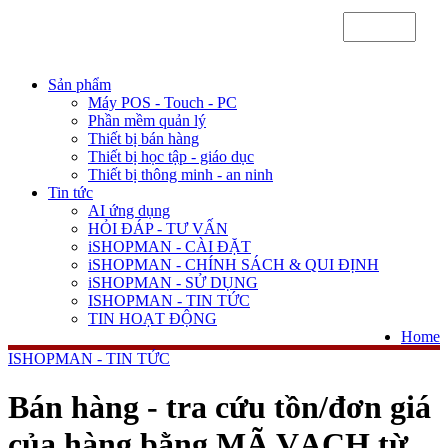
Sản phẩm
Máy POS - Touch - PC
Phần mềm quản lý
Thiết bị bán hàng
Thiết bị học tập - giáo dục
Thiết bị thông minh - an ninh
Tin tức
AI ứng dụng
HỎI ĐÁP - TƯ VẤN
iSHOPMAN - CÀI ĐẶT
iSHOPMAN - CHÍNH SÁCH & QUI ĐỊNH
iSHOPMAN - SỬ DỤNG
ISHOPMAN - TIN TỨC
TIN HOẠT ĐỘNG
Home
ISHOPMAN - TIN TỨC
Bán hàng - tra cứu tồn/đơn giá
của hàng bằng MÃ VẠCH từ