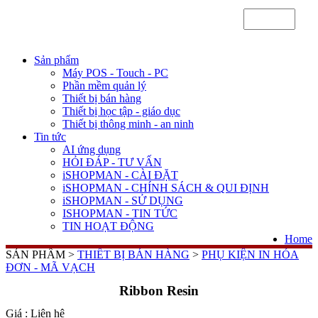
Sản phẩm
Máy POS - Touch - PC
Phần mềm quản lý
Thiết bị bán hàng
Thiết bị học tập - giáo dục
Thiết bị thông minh - an ninh
Tin tức
AI ứng dụng
HỎI ĐÁP - TƯ VẤN
iSHOPMAN - CÀI ĐẶT
iSHOPMAN - CHÍNH SÁCH & QUI ĐỊNH
iSHOPMAN - SỬ DỤNG
ISHOPMAN - TIN TỨC
TIN HOẠT ĐỘNG
Home
SẢN PHẨM >
THIẾT BỊ BÁN HÀNG
>
PHỤ KIỆN IN HÓA
ĐƠN - MÃ VẠCH
Ribbon Resin
Giá :
Liên hệ