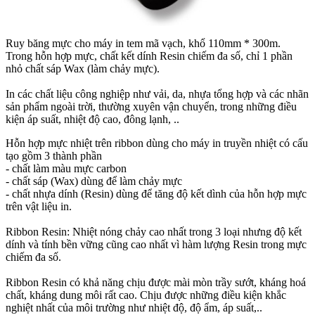
Ruy băng mực cho máy in tem mã vạch, khổ 110mm * 300m.
Trong hỗn hợp mực, chất kết dính Resin chiếm đa số, chỉ 1 phần
nhỏ chất sáp Wax (làm chảy mực).
In các chất liệu công nghiệp như vải, da, nhựa tổng hợp và các nhãn
sản phẩm ngoài trời, thường xuyên vận chuyển, trong những điều
kiện áp suất, nhiệt độ cao, đông lạnh, ..
Hỗn hợp mực nhiệt trên ribbon dùng cho máy in truyền nhiệt có cấu
tạo gồm 3 thành phần
- chất làm màu mực carbon
- chất sáp (Wax) dùng để làm chảy mực
- chất nhựa dính (Resin) dùng để tăng độ kết dình của hỗn hợp mực
trên vật liệu in.
Ribbon Resin: Nhiệt nóng chảy cao nhất trong 3 loại nhưng độ kết
dính và tính bền vững cũng cao nhất vì hàm lượng Resin trong mực
chiếm đa số.
Ribbon Resin có khả năng chịu được mài mòn trầy sướt, kháng hoá
chất, kháng dung môi rất cao. Chịu được những điều kiện khắc
nghiệt nhất của môi trường như nhiệt độ, độ ẩm, áp suất,..