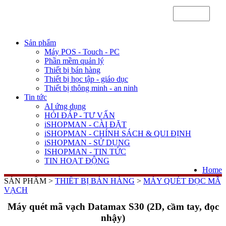
Sản phẩm
Máy POS - Touch - PC
Phần mềm quản lý
Thiết bị bán hàng
Thiết bị học tập - giáo dục
Thiết bị thông minh - an ninh
Tin tức
AI ứng dụng
HỎI ĐÁP - TƯ VẤN
iSHOPMAN - CÀI ĐẶT
iSHOPMAN - CHÍNH SÁCH & QUI ĐỊNH
iSHOPMAN - SỬ DỤNG
ISHOPMAN - TIN TỨC
TIN HOẠT ĐỘNG
Home
SẢN PHẨM >
THIẾT BỊ BÁN HÀNG
>
MÁY QUÉT ĐỌC MÃ
VẠCH
Máy quét mã vạch Datamax S30 (2D, cầm tay, đọc
nhậy)