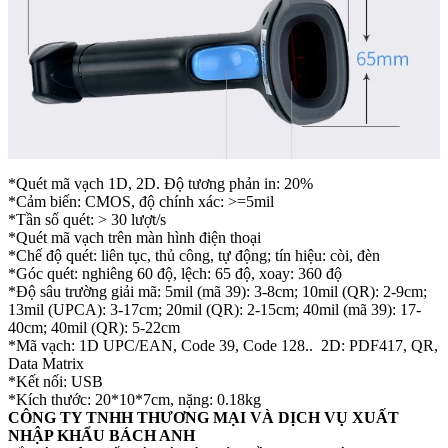
*Quét mã vạch 1D, 2D. Độ tương phản in: 20%
*Cảm biến: CMOS, độ chính xác: >=5mil
*Tần số quét: > 30 lượt/s
*Quét mã vạch trên màn hình điện thoại
*Chế độ quét: liên tục, thủ công, tự động; tín hiệu: còi, đèn
*Góc quét: nghiêng 60 độ, lệch: 65 độ, xoay: 360 độ
*Độ sâu trường giải mã: 5mil (mã 39): 3-8cm; 10mil (QR): 2-9cm;
13mil (UPCA): 3-17cm; 20mil (QR): 2-15cm; 40mil (mã 39): 17-
40cm; 40mil (QR): 5-22cm
*Mã vạch: 1D UPC/EAN, Code 39, Code 128.. 2D: PDF417, QR,
Data Matrix
*Kết nối: USB
*Kích thước: 20*10*7cm, nặng: 0.18kg
CÔNG TY TNHH THƯƠNG MẠI VÀ DỊCH VỤ XUẤT
NHẬP KHẨU BÁCH ANH