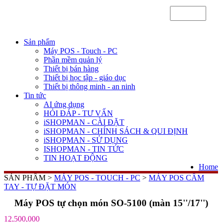
Sản phẩm
Máy POS - Touch - PC
Phần mềm quản lý
Thiết bị bán hàng
Thiết bị học tập - giáo dục
Thiết bị thông minh - an ninh
Tin tức
AI ứng dụng
HỎI ĐÁP - TƯ VẤN
iSHOPMAN - CÀI ĐẶT
iSHOPMAN - CHÍNH SÁCH & QUI ĐỊNH
iSHOPMAN - SỬ DỤNG
ISHOPMAN - TIN TỨC
TIN HOẠT ĐỘNG
Home
SẢN PHẨM >
MÁY POS - TOUCH - PC
>
MÁY POS CẦM
TAY - TỰ ĐẶT MÓN
Máy POS tự chọn món SO-5100 (màn 15''/17'')
12,500,000