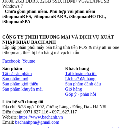
J1800, 2GB DDR3, 32GB SSD, HDMI+VGA/LAN/USB,
Windows 7
- Chưa gồm phần mềm. Phù hợp với phần mềm
iShopmanRES, iShopmanKARA, iShopmanHOTEL,
iShopmanSPA
CÔNG TY TNHH THƯƠNG MẠI VÀ DỊCH VỤ XUẤT
NHẬP KHẨU BÁCH ANH
Lắp ráp phân phối máy bán hàng tính tiền POS & máy all-in-one
iShopman, thiết bị bán hàng mã vạch in ấn
Facebook
Youtue
Sản phẩm
Khách hàng
Tất cả sản phẩm
Tài khoản của tôi
Sản phẩm mới
Lịch sử đặt hàng
Sản phẩm giới thiệu
Sản phẩm đánh dấu
Sản phẩm khuyến mãi
Giỏ hàng
Góp ý - phản hồi
Liên hệ với chúng tôi
Địa chỉ: 5/28 ngõ 1002, đường Láng - Đống Đa - Hà Nội
Điện thoại: 0971.627.116 - 0971.627.117
Website:
https://www.bachanh.vn
Email:
bachanhpm@gmail.com