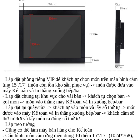
- Lắp đặt phòng riêng VIP để khách tự chọn món trên màn hình cảm
ứng 15''/17'' (món còn tồn kho sẵn phục vụ) -> món được đưa vào
máy Kế toán và In thẳng xuống bếp/bar
- Lắp đặt chung tại khu vực cho vài bàn -> khách tự chọn bàn ->
gọi món -> món vào thẳng máy Kế toán và In xuống bếp/bar
- Lắp đặt tại quầy/cửa -> khách tự vào món và lấy số thứ tự -> món
được vào máy Kế toán và In thẳng xuống bếp/bar -> khách cầm số
thứ tự đợi và lấy món ra đúng số thứ tự
- Lắp treo tường
- Cũng có thể làm máy bán hàng cho Kế toán
- Cấu hình: màn cảm ứng điện dung 10 điểm 15"/17'' (1024*768),