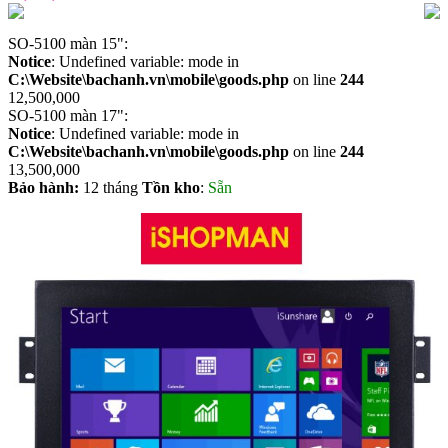
SO-5100 màn 15":
Notice
: Undefined variable: mode in
C:\Website\bachanh.vn\mobile\goods.php
on line
244
12,500,000
SO-5100 màn 17":
Notice
: Undefined variable: mode in
C:\Website\bachanh.vn\mobile\goods.php
on line
244
13,500,000
Bảo hành:
12 tháng
Tồn kho
:
Sẵn