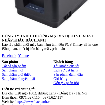
CÔNG TY TNHH THƯƠNG MẠI VÀ DỊCH VỤ XUẤT
NHẬP KHẨU BÁCH ANH
Lắp ráp phân phối máy bán hàng tính tiền POS & máy all-in-one
iShopman, thiết bị bán hàng mã vạch in ấn
Facebook
Youtue
Sản phẩm
Khách hàng
Tất cả sản phẩm
Tài khoản của tôi
Sản phẩm mới
Lịch sử đặt hàng
Sản phẩm giới thiệu
Sản phẩm đánh dấu
Sản phẩm khuyến mãi
Giỏ hàng
Góp ý - phản hồi
Liên hệ với chúng tôi
Địa chỉ: 5/28 ngõ 1002, đường Láng - Đống Đa - Hà Nội
Điện thoại: 0971.627.116 - 0971.627.117
Website:
https://www.bachanh.vn