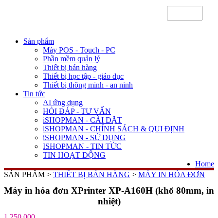
Sản phẩm
Máy POS - Touch - PC
Phần mềm quản lý
Thiết bị bán hàng
Thiết bị học tập - giáo dục
Thiết bị thông minh - an ninh
Tin tức
AI ứng dụng
HỎI ĐÁP - TƯ VẤN
iSHOPMAN - CÀI ĐẶT
iSHOPMAN - CHÍNH SÁCH & QUI ĐỊNH
iSHOPMAN - SỬ DỤNG
ISHOPMAN - TIN TỨC
TIN HOẠT ĐỘNG
Home
SẢN PHẨM >
THIẾT BỊ BÁN HÀNG
>
MÁY IN HÓA ĐƠN
Máy in hóa đơn XPrinter XP-A160H (khổ 80mm, in
nhiệt)
1,250,000