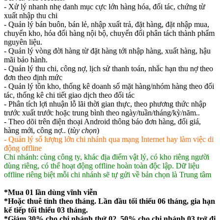
- Xử lý nhanh nhẹ danh mục cực lớn hàng hóa, đối tác, chứng từ
xuất nhập thu chi
- Quản lý bán buôn, bán lẻ, nhập xuất trả, đặt hàng, đặt nhập mua,
chuyển kho, hóa đổi hàng nội bộ, chuyển đổi phân tách thành phẩm
nguyên liệu.
- Quản lý vòng đời hàng từ đặt hàng tới nhập hàng, xuất hàng, hậu
mãi bảo hành.
- Quản lý thu chi, công nợ, lịch sử thanh toán, nhắc hạn thu nợ theo
đơn theo định mức
- Quản lý tồn kho, thống kê doanh số mặt hàng/nhóm hàng theo đối
tác, thống kê chi tiết giao dịch theo đối tác
- Phân tích lợi nhuận lỗ lãi thời gian thực, theo phương thức nhập
trước xuất trước hoặc trung bình theo ngày/tuần/tháng/kỳ/năm..
- Theo dõi trên điện thoại Android thông báo đơn hàng, đổi giá,
hàng mới, công nợ.. (
tùy chọn
)
- Quản lý số lượng lớn chi nhánh qua mạng Internet hay làm việc di
động offline
Chi nhánh: cùng công ty, khác địa điểm vật lý, có kho riêng người
dùng riêng, có thể hoạt động offline hoàn toàn độc lập. Dữ liệu
offline riêng biệt mỗi chi nhánh sẽ tự gửi về bản chọn là Trung tâm
*Mua 01 lần dùng vĩnh viễn
*Hoặc thuê tính theo tháng. Lần đầu tối thiểu 06 tháng, gia hạn
kế tiếp tối thiểu 03 tháng.
*Giảm 30% cho chi nhánh thứ 02, 50% cho chi nhánh 03 trở đi