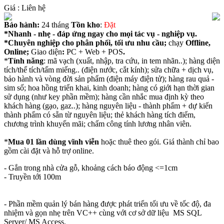
Giá :
Liên hệ
Bảo hành:
24 tháng
Tồn kho
:
Ðặt
*Nhanh - nhẹ - đáp ứng ngay cho mọi tác vụ - nghiệp vụ.
*Chuyên nghiệp cho phân phối, tối ưu nhu cầu;
chạy
Offline,
Online;
Giao diện
:
PC + Web + POS
.
*
Tính năng
: mã vạch (xuất, nhập, tra cứu, in tem nhãn..); hàng diện
tích/thể tích/tấm miếng.. (điện nước, cắt kính); sửa chữa + dịch vụ,
bảo hành và vòng đời sản phẩm (điện máy điện tử); hàng rau quả -
sim số; hoa hồng triển khai, kinh doanh; hàng có giới hạn thời gian
sử dụng (như key phần mềm); hàng cần nhắc mua định kỳ theo
khách hàng (gạo, gaz..); hàng nguyên liệu - thành phẩm + dự kiến
thành phẩm có sẵn từ nguyên liệu; thẻ khách hàng tích điểm,
chương trình khuyến mãi; chấm công tính lương nhân viên.
*
Mua 01 lần dùng vĩnh viễn
hoặc thuê theo gói. Giá thành chỉ bao
gồm cài đặt và hỗ trợ online.
- Gắn trong nhà cửa gỗ, khoảng cách báo động <=1cm
- Truyền tới 100m
- Phần mềm quản lý bán hàng được phát triển tối ưu về tốc độ, đa
nhiệm và gọn nhẹ trên VC++ cùng với cơ sở dữ liệu MS SQL
Server/ MS Access.