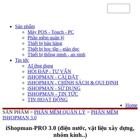
Sản phẩm
Máy POS - Touch - PC
Phần mềm quản lý
Thiết bị bán hàng
Thiết bị học tập - giáo dục
Thiết bị thông minh - an ninh
Tin tức
AI ứng dụng
HỎI ĐÁP - TƯ VẤN
iSHOPMAN - CÀI ĐẶT
iSHOPMAN - CHÍNH SÁCH & QUI ĐỊNH
iSHOPMAN - SỬ DỤNG
ISHOPMAN - TIN TỨC
TIN HOẠT ĐỘNG
Home
SẢN PHẨM >
PHẦN MỀM QUẢN LÝ
>
PHẦN MỀM
ISHOPMAN 3.0
iShopman-PRO 3.0 (điện nước, vật liệu xây dựng,
nhôm kính..)