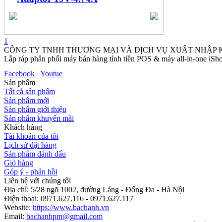
1
CÔNG TY TNHH THƯƠNG MẠI VÀ DỊCH VỤ XUẤT NHẬP
Lắp ráp phân phối máy bán hàng tính tiền POS & máy all-in-one iSho
Facebook
Youtue
Sản phẩm
Tất cả sản phẩm
Sản phẩm mới
Sản phẩm giới thiệu
Sản phẩm khuyến mãi
Khách hàng
Tài khoản của tôi
Lịch sử đặt hàng
Sản phẩm đánh dấu
Giỏ hàng
Góp ý - phản hồi
Liên hệ với chúng tôi
Địa chỉ: 5/28 ngõ 1002, đường Láng - Đống Đa - Hà Nội
Điện thoại: 0971.627.116 - 0971.627.117
Website:
https://www.bachanh.vn
Email:
bachanhpm@gmail.com