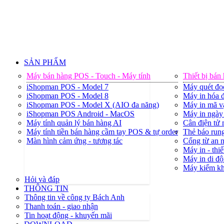
SẢN PHẨM
Máy bán hàng POS - Touch - Máy tính
Thiết bị bán
iShopman POS - Model 7
Máy quét đọ
iShopman POS - Model 8
Máy in hóa đ
iShopman POS - Model X (AIO đa năng)
Máy in mã v
iShopman POS Android - MacOS
Máy in ngày 
Máy tính quản lý bán hàng AI
Cân điện tử
Máy tính tiền bán hàng cầm tay POS & tự order
Thẻ báo rung
Màn hình cảm ứng - tương tác
Cổng từ an 
Máy in - thiế
Máy in di độ
Máy kiểm k
Hỏi và đáp
THÔNG TIN
Thông tin về công ty Bách Anh
Thanh toán - giao nhận
Tin hoạt động - khuyến mãi