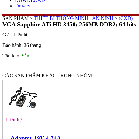
DOWNLOAD
Drivers
SẢN PHẨM >
THIẾT BỊ THÔNG MINH - AN NINH
>
(CXD)
VGA Sapphire ATi HD 3450; 256MB DDR2; 64 bits
Giá :
Liên hệ
Bảo hành: 36 tháng
Tồn kho:
Sẵn
CÁC SẢN PHẨM KHÁC TRONG NHÓM
Liên hệ
Adaptor 19V-4.74A