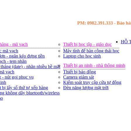
PM: 0982.391.333 - Bảo hàn
HỖ 
 hàng - mã vạch
Thiết bị học tập - giáo dục
c mã vạch
Máy tính để bàn công thái học
ơn - ngăn kéo đựng tiền
Laptop cho học sinh
ạch - tem nhãn
Thiết bị an ninh - nhà thông minh
tháng (date) - nhãn nhiều bề mặt
 mã vạch
Thiết bị báo động
 - nút gọi phục vụ
Camera giám sát
ninh
Kiểm soát truy cập cửa tự động
t bị lấy số thứ tự xếp hàng
Đèn năng lượng mặt trời
ng không dây bluetooth/wireless
ho