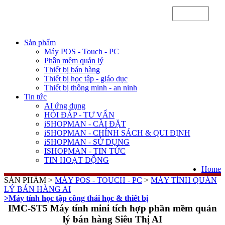
Sản phẩm
Máy POS - Touch - PC
Phần mềm quản lý
Thiết bị bán hàng
Thiết bị học tập - giáo dục
Thiết bị thông minh - an ninh
Tin tức
AI ứng dụng
HỎI ĐÁP - TƯ VẤN
iSHOPMAN - CÀI ĐẶT
iSHOPMAN - CHÍNH SÁCH & QUI ĐỊNH
iSHOPMAN - SỬ DỤNG
ISHOPMAN - TIN TỨC
TIN HOẠT ĐỘNG
Home
SẢN PHẨM >
MÁY POS - TOUCH - PC
>
MÁY TÍNH QUẢN
LÝ BÁN HÀNG AI
>Máy tính học tập công thái học & thiết bị
IMC-ST5 Máy tính mini tích hợp phần mềm quản
lý bán hàng Siêu Thị AI