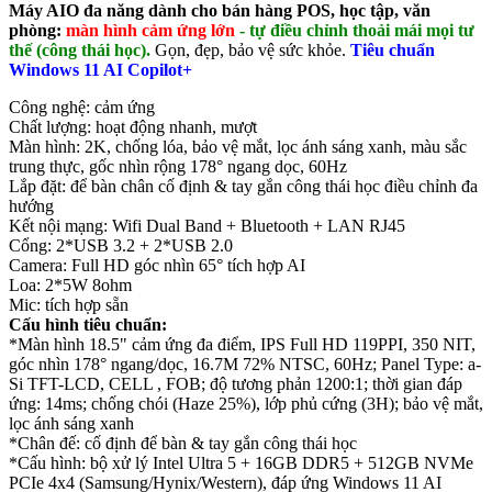
Máy AIO đa năng dành cho bán hàng POS, học tập, văn
phòng:
màn hình cảm ứng lớn
- tự điều chỉnh thoải mái mọi tư
thế (công thái học).
Gọn, đẹp, bảo vệ sức khỏe.
Tiêu chuẩn
Windows 11 AI Copilot+
Công nghệ: cảm ứng
Chất lượng: hoạt động nhanh, mượt
Màn hình: 2K, chống lóa, bảo vệ mắt, lọc ánh sáng xanh, màu sắc
trung thực, gốc nhìn rộng 178° ngang dọc, 60Hz
Lắp đặt: để bàn chân cố định & tay gắn công thái học điều chỉnh đa
hướng
Kết nội mạng: Wifi Dual Band + Bluetooth + LAN RJ45
Cổng: 2*USB 3.2 + 2*USB 2.0
Camera: Full HD góc nhìn 65° tích hợp AI
Loa: 2*5W 8ohm
Mic: tích hợp sẵn
Cấu hình tiêu chuẩn:
*Màn hình 18.5" cảm ứng đa điểm, IPS Full HD 119PPI, 350 NIT,
góc nhìn 178° ngang/dọc, 16.7M 72% NTSC, 60Hz; Panel Type: a-
Si TFT-LCD, CELL , FOB; độ tương phản 1200:1; thời gian đáp
ứng: 14ms; chống chói (Haze 25%), lớp phủ cứng (3H); bảo vệ mắt,
lọc ánh sáng xanh
*Chân đế: cố định để bàn & tay gắn công thái học
*Cấu hình: bộ xử lý Intel Ultra 5 + 16GB DDR5 + 512GB NVMe
PCIe 4x4 (Samsung/Hynix/Western), đáp ứng Windows 11 AI