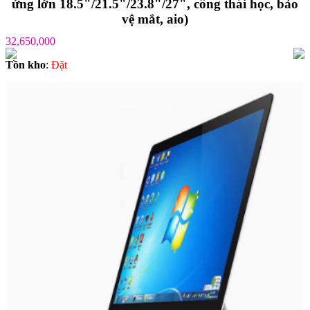
ứng lớn 18.5"/21.5"/23.8"/27", công thái học, bảo
vệ mắt, aio)
32,650,000
Tồn kho
:
Ðặt