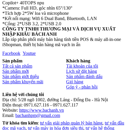
Copilot+ 40TOPS npu
*Camera: Full HD, góc nhìn 65°/130°
*Tích hợp 2*5W loa và microphone
*Kết nối mạng: Wifi 6 Dual Band, Bluetooth, LAN
*Cổng: 2*USB 3.2, 2*USB 2.0
CÔNG TY TNHH THƯƠNG MẠI VÀ DỊCH VỤ XUẤT
NHẬP KHẨU BÁCH ANH
Lắp ráp phân phối máy bán hàng tính tiền POS & máy all-in-one
iShopman, thiết bị bán hàng mã vạch in ấn
Facebook
Youtue
Sản phẩm
Khách hàng
Tất cả sản phẩm
Tài khoản của tôi
Sản phẩm mới
Lịch sử đặt hàng
Sản phẩm giới thiệu
Sản phẩm đánh dấu
Sản phẩm khuyến mãi
Giỏ hàng
Góp ý - phản hồi
Liên hệ với chúng tôi
Địa chỉ: 5/28 ngõ 1002, đường Láng - Đống Đa - Hà Nội
Điện thoại: 0971.627.116 - 0971.627.117
Website:
https://www.bachanh.vn
Email:
bachanhpm@gmail.com
Từ khóa tìm kiếm
:
tư vấn giải pháp quản lý bán hàng
,
tư vấn đầu
đọc mã vạch
,
tư vấn máy in hóa đơn siêu thị
,
tư vấn hệ thống