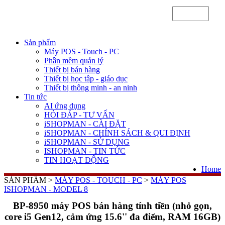
Sản phẩm
Máy POS - Touch - PC
Phần mềm quản lý
Thiết bị bán hàng
Thiết bị học tập - giáo dục
Thiết bị thông minh - an ninh
Tin tức
AI ứng dụng
HỎI ĐÁP - TƯ VẤN
iSHOPMAN - CÀI ĐẶT
iSHOPMAN - CHÍNH SÁCH & QUI ĐỊNH
iSHOPMAN - SỬ DỤNG
ISHOPMAN - TIN TỨC
TIN HOẠT ĐỘNG
Home
SẢN PHẨM >
MÁY POS - TOUCH - PC
>
MÁY POS
ISHOPMAN - MODEL 8
BP-8950 máy POS bán hàng tính tiền (nhỏ gọn,
core i5 Gen12, cảm ứng 15.6'' đa điểm, RAM 16GB)