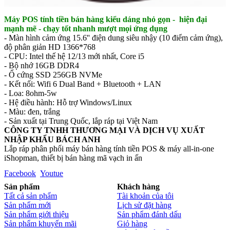
Máy POS tính tiền bán hàng kiểu dáng nhỏ gọn - hiện đại
mạnh mẽ - chạy tốt nhanh mượt mọi ứng dụng
- Màn hình cảm ứng 15.6'' điện dung siêu nhậy (10 điểm cảm ứng),
độ phân giản HD 1366*768
- CPU: Intel thế hệ 12/13 mới nhất, Core i5
- Bộ nhớ 16GB DDR4
- Ổ cứng SSD 256GB NVMe
- Kết nối: Wifi 6 Dual Band + Bluetooth + LAN
- Loa: 8ohm-5w
- Hệ điều hành: Hỗ trợ Windows/Linux
- Màu: đen, trắng
- Sản xuất tại Trung Quốc, lắp ráp tại Việt Nam
CÔNG TY TNHH THƯƠNG MẠI VÀ DỊCH VỤ XUẤT
NHẬP KHẨU BÁCH ANH
Lắp ráp phân phối máy bán hàng tính tiền POS & máy all-in-one
iShopman, thiết bị bán hàng mã vạch in ấn
Facebook
Youtue
Sản phẩm
Khách hàng
Tất cả sản phẩm
Tài khoản của tôi
Sản phẩm mới
Lịch sử đặt hàng
Sản phẩm giới thiệu
Sản phẩm đánh dấu
Sản phẩm khuyến mãi
Giỏ hàng