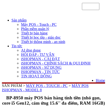
Sản phẩm
Máy POS - Touch - PC
Phần mềm quản lý
Thiết bị bán hàng
Thiết bị học tập - giáo dục
Thiết bị thông minh - an ninh
Tin tức
AI ứng dụng
HỎI ĐÁP - TƯ VẤN
iSHOPMAN - CÀI ĐẶT
iSHOPMAN - CHÍNH SÁCH & QUI ĐỊNH
iSHOPMAN - SỬ DỤNG
ISHOPMAN - TIN TỨC
TIN HOẠT ĐỘNG
Home
SẢN PHẨM >
MÁY POS - TOUCH - PC
>
MÁY POS
ISHOPMAN - MODEL 8
BP-8950 máy POS bán hàng tính tiền (nhỏ gọn,
core i5 Gen12, cảm ứng 15.6'' đa điểm, RAM 16GB)