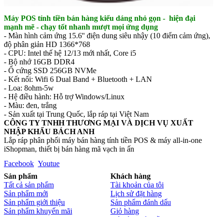
Máy POS tính tiền bán hàng kiểu dáng nhỏ gọn - hiện đại
mạnh mẽ - chạy tốt nhanh mượt mọi ứng dụng
- Màn hình cảm ứng 15.6'' điện dung siêu nhậy (10 điểm cảm ứng),
độ phân giản HD 1366*768
- CPU: Intel thế hệ 12/13 mới nhất, Core i5
- Bộ nhớ 16GB DDR4
- Ổ cứng SSD 256GB NVMe
- Kết nối: Wifi 6 Dual Band + Bluetooth + LAN
- Loa: 8ohm-5w
- Hệ điều hành: Hỗ trợ Windows/Linux
- Màu: đen, trắng
- Sản xuất tại Trung Quốc, lắp ráp tại Việt Nam
CÔNG TY TNHH THƯƠNG MẠI VÀ DỊCH VỤ XUẤT
NHẬP KHẨU BÁCH ANH
Lắp ráp phân phối máy bán hàng tính tiền POS & máy all-in-one
iShopman, thiết bị bán hàng mã vạch in ấn
Facebook
Youtue
Sản phẩm
Khách hàng
Tất cả sản phẩm
Tài khoản của tôi
Sản phẩm mới
Lịch sử đặt hàng
Sản phẩm giới thiệu
Sản phẩm đánh dấu
Sản phẩm khuyến mãi
Giỏ hàng