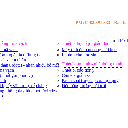
PM: 0982.391.333 - Bảo hàn
HỖ 
 hàng - mã vạch
Thiết bị học tập - giáo dục
c mã vạch
Máy tính để bàn công thái học
ơn - ngăn kéo đựng tiền
Laptop cho học sinh
ạch - tem nhãn
Thiết bị an ninh - nhà thông minh
tháng (date) - nhãn nhiều bề mặt
 mã vạch
Thiết bị báo động
 - nút gọi phục vụ
Camera giám sát
ninh
Kiểm soát truy cập cửa tự động
t bị lấy số thứ tự xếp hàng
Đèn năng lượng mặt trời
ng không dây bluetooth/wireless
ho