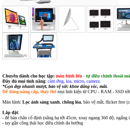
Chuyên dành cho học tập:
màn hình lớn
- tự điều chỉnh thoải má
Đầy đủ mọi tính năng
:
cảm ứng, loa, micro, camera.
*Gọn đẹp nhanh mượt, bảo vệ sức khỏe dáng vóc, mắt.
Dễ dàng nâng cấp, thay thế
mọi linh kiện từ CPU - RAM - SSD tới 
Màn hình:
Lọc ánh sáng xanh
,
chống lóa
, bảo vệ mắt, flicker fre
Lắp đặt
:
- để bàn chân cố định (nâng hạ tới 45cm, xoay ngang 360 độ, ngẩng
- tay gắn công thái học điều chỉnh đa hướng