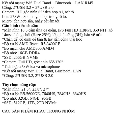
Kết nội mạng: Wifi Dual Band + Bluetooth + LAN RJ45
Cổng: 2*USB 3.2 + 2*USB 2.0
Camera: HD góc nhìn 65° tích hợp AI, nét rõ
Loa: 2*3W - 8ohm nghe học trong rõ to.
Micro: tích hợp sẵn, nhậy bắt âm tốt
Cấu hình tiêu chuẩn:
*Màn hình 18.5 cảm ứng đa điểm, IPS Full HD 119PPI, 350 NIT, gó
14ms; chống chói (Haze 25%), lớp phủ cứng (3H); bảo vệ mắt
*Chân đế: cố định để bàn & tay gắn công thái học
*Bộ xử lý AMD Ryzen R5-3400GE
*Bo mạch chủ AMD300 AMD4
*Bộ nhớ: 16GB DDR4
*SSD: 256GB NVME
*Camera: Full HD, góc nhìn 65°/130°
*Tích hợp 2*3W loa và microphone
*Kết nối mạng: Wifi Dual Band, Bluetooth, LAN
*Cổng: 2*USB 3.2, 2*USB 2.0
Tùy chọn nâng cấp:
*Màn hình: 21.5", 23.8", 27"
*Bộ xử lý: R5-5600GE, 7640HS, 7840HS, 8840HS
*Bộ nhớ: 32GB, 64GB, 96GB
*SSD: 512GB, 1TB, 2TB NVMe
CÁC SẢN PHẨM KHÁC TRONG NHÓM