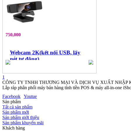
750,000
Webcam 2K(kết nối USB, lấy
nét tự động)
1
CÔNG TY TNHH THƯƠNG MẠI VÀ DỊCH VỤ XUẤT NHẬP
Lắp ráp phân phối máy bán hàng tính tiền POS & máy all-in-one iSho
Facebook
Youtue
Sản phẩm
Tất cả sản phẩm
Sản phẩm mới
Sản phẩm giới thiệu
Sản phẩm khuyến mãi
Khách hàng