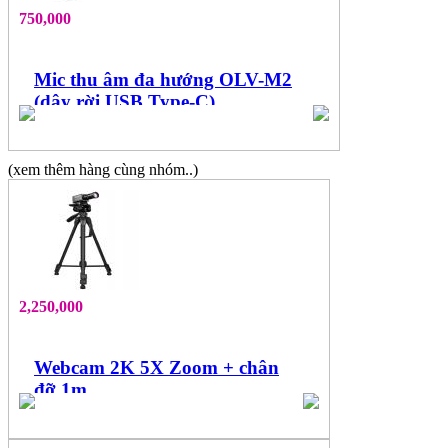
750,000
Mic thu âm đa hướng OLV-M2
(dây rời USB Type-C)
(xem thêm hàng cùng nhóm..)
2,250,000
Webcam 2K 5X Zoom + chân
đỡ 1m