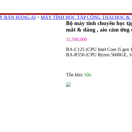
Ý BÁN HÀNG AI
>
MÁY TÍNH HỌC TẬP CÔNG THÁI HỌC & T
Bộ máy tính chuyên học tập
mắt & dáng , aio cảm ứng 
11,500,000
BA-C125 (CPU Intel Core i5 ge
BA-R556 (CPU Ryzen 5600GE, 1
Tồn kho:
Sẵn