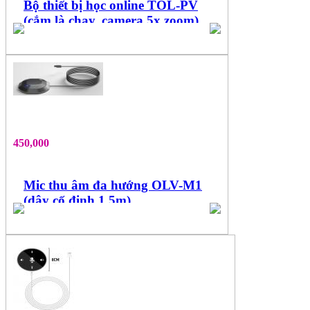
Bộ thiết bị học online TOL-PV
(cắm là chạy, camera 5x zoom)
450,000
Mic thu âm đa hướng OLV-M1
(dây cố định 1,5m)