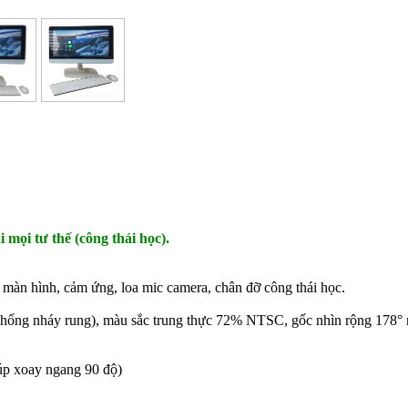
i mọi tư thế (công thái học).
màn hình, cảm ứng, loa mic camera, chân đỡ công thái học.
e (chống nháy rung), màu sắc trung thực 72% NTSC, gốc nhìn rộng 178
 úp xoay ngang 90 độ)