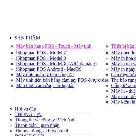
SẢN PHẨM
Máy bán hàng POS - Touch - Máy tính
Thiết bị bán
iShopman POS - Model 7
Máy quét đọ
iShopman POS - Model 8
Máy in hóa đ
iShopman POS - Model X (AIO đa năng)
Máy in mã v
iShopman POS Android - MacOS
Máy in ngày 
Máy tính quản lý bán hàng AI
Cân điện tử
Máy tính tiền bán hàng cầm tay POS & tự order
Thẻ báo rung
Màn hình cảm ứng - tương tác
Cổng từ an 
Máy in - thiế
Máy in di độ
Máy kiểm k
Hỏi và đáp
THÔNG TIN
Thông tin về công ty Bách Anh
Thanh toán - giao nhận
Tin hoạt động - khuyến mãi