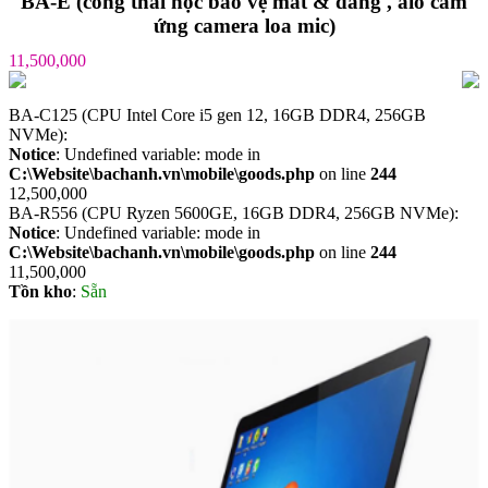
BA-E (công thái học bảo vệ mắt & dáng , aio cảm
ứng camera loa mic)
11,500,000
BA-C125 (CPU Intel Core i5 gen 12, 16GB DDR4, 256GB
NVMe):
Notice
: Undefined variable: mode in
C:\Website\bachanh.vn\mobile\goods.php
on line
244
12,500,000
BA-R556 (CPU Ryzen 5600GE, 16GB DDR4, 256GB NVMe):
Notice
: Undefined variable: mode in
C:\Website\bachanh.vn\mobile\goods.php
on line
244
11,500,000
Tồn kho
:
Sẵn