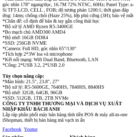
góc nhìn 178° ngang/dọc, 16.7M 72% NTSC, 60Hz; Panel Type: a-
Si TFT-LCD, CELL , FOB; độ tương phản 1200:1; thời gian đáp
ứng: 14ms; chống chói (Haze 25%), lớp phủ cứng (3H); bảo vệ mắt
*Chân đế: cố định để bàn & tay gắn công thái học
*Bộ xử lý AMD Ryzen R5-3400GE
*Bo mạch chủ AMD300 AMD4
*Bộ nhớ: 16GB DDR4
*SSD: 256GB NVME
*Camera: Full HD, góc nhìn 65°/130°
*Tích hợp 2*3W loa và microphone
*Kết nối mạng: Wifi Dual Band, Bluetooth, LAN
*Cổng: 2*USB 3.2, 2*USB 2.0
Tùy chọn nâng cấp:
*Màn hình: 21.5", 23.8", 27"
*Bộ xử lý: R5-5600GE, 7640HS, 7840HS, 8840HS
*Bộ nhớ: 32GB, 64GB, 96GB
*SSD: 512GB, 1TB, 2TB NVMe
CÔNG TY TNHH THƯƠNG MẠI VÀ DỊCH VỤ XUẤT
NHẬP KHẨU BÁCH ANH
Lắp ráp phân phối máy bán hàng tính tiền POS & máy all-in-one
iShopman, thiết bị bán hàng mã vạch in ấn
Facebook
Youtue