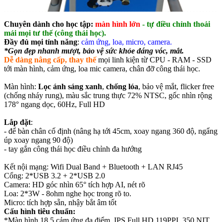
Chuyên dành cho học tập:
màn hình lớn
- tự điều chỉnh thoải
mái mọi tư thế (công thái học).
Đầy đủ mọi tính năng
:
cảm ứng, loa, micro, camera.
*Gọn đẹp nhanh mượt, bảo vệ sức khỏe dáng vóc, mắt.
Dễ dàng nâng cấp, thay thế
mọi linh kiện từ CPU - RAM - SSD
tới màn hình, cảm ứng, loa mic camera, chân đỡ công thái học.
Màn hình:
Lọc ánh sáng xanh
,
chống lóa
, bảo vệ mắt, flicker free
(chống nháy rung), màu sắc trung thực 72% NTSC, gốc nhìn rộng
178° ngang dọc, 60Hz, Full HD
Lắp đặt
:
- để bàn chân cố định (nâng hạ tới 45cm, xoay ngang 360 độ, ngẩng
úp xoay ngang 90 độ)
- tay gắn công thái học điều chỉnh đa hướng
Kết nội mạng: Wifi Dual Band + Bluetooth + LAN RJ45
Cổng: 2*USB 3.2 + 2*USB 2.0
Camera: HD góc nhìn 65° tích hợp AI, nét rõ
Loa: 2*3W - 8ohm nghe học trong rõ to.
Micro: tích hợp sẵn, nhậy bắt âm tốt
Cấu hình tiêu chuẩn:
*Màn hình 18.5 cảm ứng đa điểm, IPS Full HD 119PPI, 350 NIT,