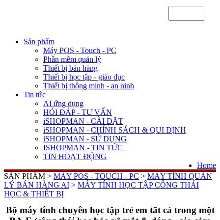
Sản phẩm
Máy POS - Touch - PC
Phần mềm quản lý
Thiết bị bán hàng
Thiết bị học tập - giáo dục
Thiết bị thông minh - an ninh
Tin tức
AI ứng dụng
HỎI ĐÁP - TƯ VẤN
iSHOPMAN - CÀI ĐẶT
iSHOPMAN - CHÍNH SÁCH & QUI ĐỊNH
iSHOPMAN - SỬ DỤNG
ISHOPMAN - TIN TỨC
TIN HOẠT ĐỘNG
Home
SẢN PHẨM >
MÁY POS - TOUCH - PC
>
MÁY TÍNH QUẢN
LÝ BÁN HÀNG AI
>
MÁY TÍNH HỌC TẬP CÔNG THÁI
HỌC & THIẾT BỊ
Bộ máy tính chuyên học tập trẻ em tất cả trong một