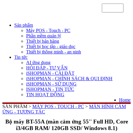
Sản phẩm
Máy POS - Touch - PC
Phần mềm quản lý
Thiết bị bán hàng
Thiết bị học tập - giáo dục
Thiết bị thông minh - an ninh
Tin tức
AI ứng dụng
HỎI ĐÁP - TƯ VẤN
iSHOPMAN - CÀI ĐẶT
iSHOPMAN - CHÍNH SÁCH & QUI ĐỊNH
iSHOPMAN - SỬ DỤNG
ISHOPMAN - TIN TỨC
TIN HOẠT ĐỘNG
Home
SẢN PHẨM >
MÁY POS - TOUCH - PC
>
MÀN HÌNH CẢM
ỨNG - TƯƠNG TÁC
Bộ máy BT-55A (màn cảm ứng 55'' Full HD, Core
i3/4GB RAM/ 120GB SSD/ Windows 8.1)