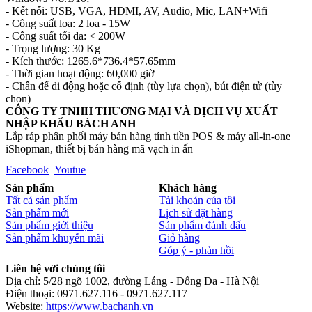
- Kết nối: USB, VGA, HDMI, AV, Audio, Mic, LAN+Wifi
- Công suất loa: 2 loa - 15W
- Công suất tối đa: < 200W
- Trọng lượng: 30 Kg
- Kích thước: 1265.6*736.4*57.65mm
- Thời gian hoạt động: 60,000 giờ
- Chân đế di động hoặc cố định (tùy lựa chọn), bút điện tử (tùy
chọn)
CÔNG TY TNHH THƯƠNG MẠI VÀ DỊCH VỤ XUẤT
NHẬP KHẨU BÁCH ANH
Lắp ráp phân phối máy bán hàng tính tiền POS & máy all-in-one
iShopman, thiết bị bán hàng mã vạch in ấn
Facebook
Youtue
Sản phẩm
Khách hàng
Tất cả sản phẩm
Tài khoản của tôi
Sản phẩm mới
Lịch sử đặt hàng
Sản phẩm giới thiệu
Sản phẩm đánh dấu
Sản phẩm khuyến mãi
Giỏ hàng
Góp ý - phản hồi
Liên hệ với chúng tôi
Địa chỉ: 5/28 ngõ 1002, đường Láng - Đống Đa - Hà Nội
Điện thoại: 0971.627.116 - 0971.627.117
Website:
https://www.bachanh.vn